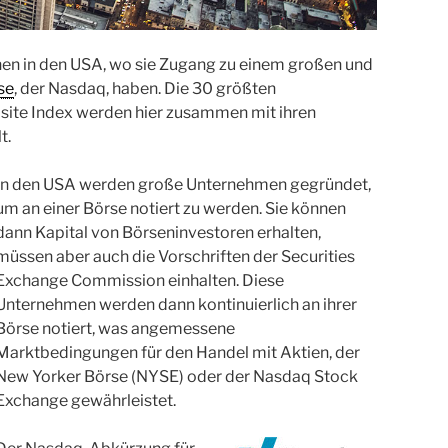
en in den USA, wo sie Zugang zu einem großen und
se
, der Nasdaq, haben. Die 30 größten
ite Index werden hier zusammen mit ihren
t.
In den USA werden große Unternehmen gegründet,
um an einer Börse notiert zu werden. Sie können
dann Kapital von Börseninvestoren erhalten,
müssen aber auch die Vorschriften der Securities
Exchange Commission einhalten. Diese
Unternehmen werden dann kontinuierlich an ihrer
Börse notiert, was angemessene
Marktbedingungen für den Handel mit Aktien, der
New Yorker Börse (NYSE) oder der Nasdaq Stock
Exchange gewährleistet.