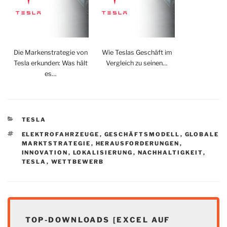
Die Markenstrategie von
Wie Teslas Geschäft im
Tesla erkunden: Was hält
Vergleich zu seinen…
es…
KATEGORIEN
TESLA
SCHLAGWÖRTER
ELEKTROFAHRZEUGE
,
GESCHÄFTSMODELL
,
GLOBALE
MARKTSTRATEGIE
,
HERAUSFORDERUNGEN
,
INNOVATION
,
LOKALISIERUNG
,
NACHHALTIGKEIT
,
TESLA
,
WETTBEWERB
TOP-DOWNLOADS [EXCEL AUF