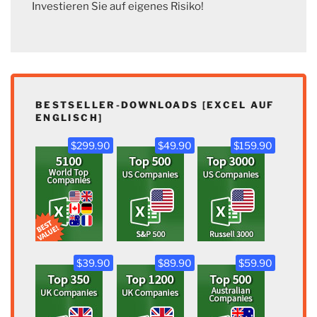
Investieren Sie auf eigenes Risiko!
BESTSELLER-DOWNLOADS [EXCEL AUF
ENGLISCH]
$299.90
$49.90
$159.90
$39.90
$89.90
$59.90