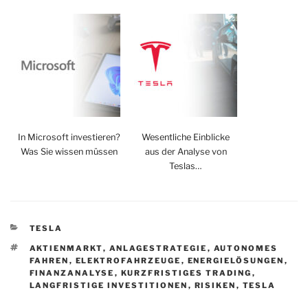
In Microsoft investieren?
Wesentliche Einblicke
Was Sie wissen müssen
aus der Analyse von
Teslas…
KATEGORIEN
TESLA
SCHLAGWÖRTER
AKTIENMARKT
,
ANLAGESTRATEGIE
,
AUTONOMES
FAHREN
,
ELEKTROFAHRZEUGE
,
ENERGIELÖSUNGEN
,
FINANZANALYSE
,
KURZFRISTIGES TRADING
,
LANGFRISTIGE INVESTITIONEN
,
RISIKEN
,
TESLA