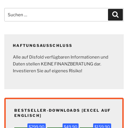
Suchen
Suc
nach:
HAFTUNGSAUSSCHLUSS
Alle auf Disfold verfügbaren Informationen und
Daten stellen KEINE FINANZBERATUNG dar.
Investieren Sie auf eigenes Risiko!
BESTSELLER-DOWNLOADS [EXCEL AUF
ENGLISCH]
$299.90
$49.90
$159.90