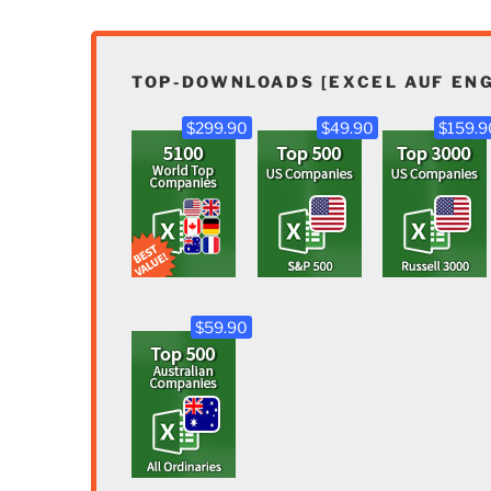
TOP-DOWNLOADS [EXCEL AUF ENG
$299.90
$49.90
$159.9
$59.90