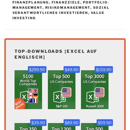
FINANZPLANUNG
,
FINANZZIELE
,
PORTFOLIO-
MANAGEMENT
,
RISIKOMANAGEMENT
,
SOZIAL
VERANTWORTLICHES INVESTIEREN
,
VALUE
INVESTING
TOP-DOWNLOADS [EXCEL AUF
ENGLISCH]
$299.90
$49.90
$159.90
$39.90
$89.90
$59.90