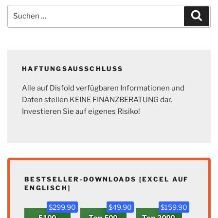
Suchen
Suc
nach:
HAFTUNGSAUSSCHLUSS
Alle auf Disfold verfügbaren Informationen und
Daten stellen KEINE FINANZBERATUNG dar.
Investieren Sie auf eigenes Risiko!
BESTSELLER-DOWNLOADS [EXCEL AUF
ENGLISCH]
$299.90
$49.90
$159.90