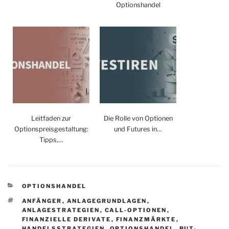
Optionshandel
Leitfaden zur
Die Rolle von Optionen
Optionspreisgestaltung:
und Futures in…
Tipps,…
KATEGORIEN
OPTIONSHANDEL
SCHLAGWÖRTER
ANFÄNGER
,
ANLAGEGRUNDLAGEN
,
ANLAGESTRATEGIEN
,
CALL-OPTIONEN
,
FINANZIELLE DERIVATE
,
FINANZMÄRKTE
,
HANDELSSTRATEGIEN
,
OPTIONSHANDEL
,
PUT-