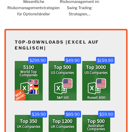
Wesentliche
Risikomanagement im
Risikomanagementstrategien
Swing Trading:
für Optionshändler
Strategien,…
TOP-DOWNLOADS [EXCEL AUF
ENGLISCH]
$299.90
$49.90
$159.90
$39.90
$89.90
$59.90