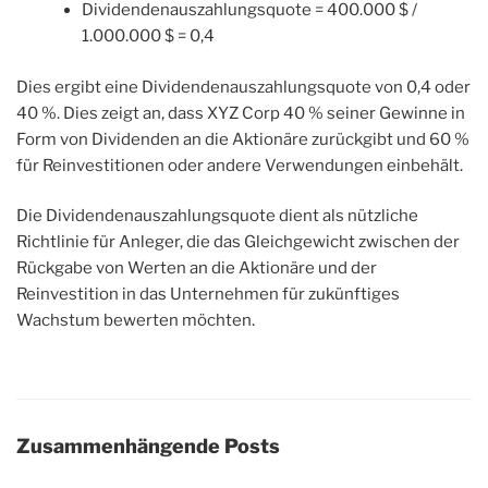
Dividendenauszahlungsquote = 400.000 $ /
1.000.000 $ = 0,4
Dies ergibt eine Dividendenauszahlungsquote von 0,4 oder
40 %. Dies zeigt an, dass XYZ Corp 40 % seiner Gewinne in
Form von Dividenden an die Aktionäre zurückgibt und 60 %
für Reinvestitionen oder andere Verwendungen einbehält.
Die Dividendenauszahlungsquote dient als nützliche
Richtlinie für Anleger, die das Gleichgewicht zwischen der
Rückgabe von Werten an die Aktionäre und der
Reinvestition in das Unternehmen für zukünftiges
Wachstum bewerten möchten.
Zusammenhängende Posts