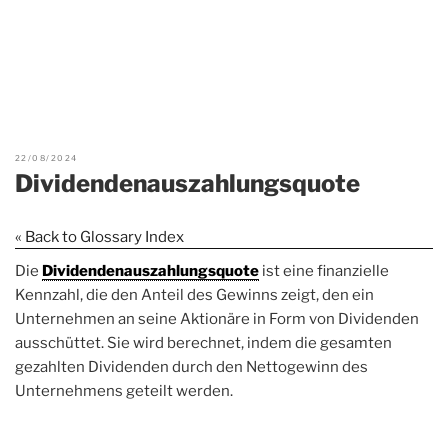
22/08/2024
Dividendenauszahlungsquote
« Back to Glossary Index
Die
Dividendenauszahlungsquote
ist eine finanzielle
Kennzahl, die den Anteil des Gewinns zeigt, den ein
Unternehmen an seine Aktionäre in Form von Dividenden
ausschüttet. Sie wird berechnet, indem die gesamten
gezahlten Dividenden durch den Nettogewinn des
Unternehmens geteilt werden.