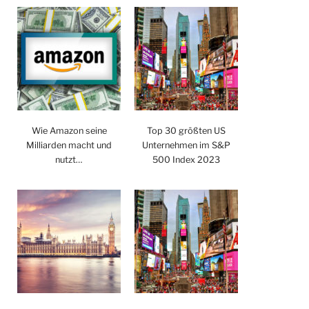
Wie Amazon seine
Top 30 größten US
Milliarden macht und
Unternehmen im S&P
nutzt…
500 Index 2023