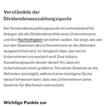
Verständnis der
Dividendenauszahlungsquote
Die Dividendenauszahlungsquote ist entscheidend für
Anleger, die die Dividendenpolitik eines Unternehmens
und ihre
Nachhaltigkeit
verstehen wollen. Sie zeigt, wie viel
von den Gewinnen des Unternehmens an die Aktionäre
ausgeschüttet wird, im Vergleich dazu, wie viel im
Unternehmen reinvestiert wird. Eine höhere
Auszahlungsquote deutet darauf hin, dass ein
Unternehmen einen größeren Teil seiner Gewinne an die
Aktionäre zurückgibt, während eine niedrigere Quote
darauf hinweisen kann, dass das Unternehmen seine
Gewinne für Wachstum reinvestiert.
Wichtige Punkte zur