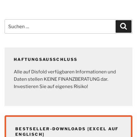
Suchen
Suc
nach:
HAFTUNGSAUSSCHLUSS
Alle auf Disfold verfügbaren Informationen und
Daten stellen KEINE FINANZBERATUNG dar.
Investieren Sie auf eigenes Risiko!
BESTSELLER-DOWNLOADS [EXCEL AUF
ENGLISCH]