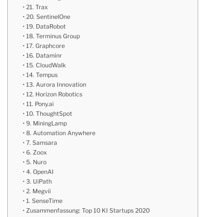
21. Trax
20. SentinelOne
19. DataRobot
18. Terminus Group
17. Graphcore
16. Dataminr
15. CloudWalk
14. Tempus
13. Aurora Innovation
12. Horizon Robotics
11. Pony.ai
10. ThoughtSpot
9. MiningLamp
8. Automation Anywhere
7. Samsara
6. Zoox
5. Nuro
4. OpenAI
3. UiPath
2. Megvii
1. SenseTime
Zusammenfassung: Top 10 KI Startups 2020