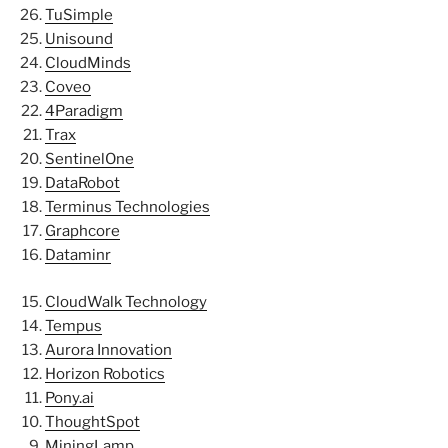
TuSimple
Unisound
CloudMinds
Coveo
4Paradigm
Trax
SentinelOne
DataRobot
Terminus Technologies
Graphcore
Dataminr
CloudWalk Technology
Tempus
Aurora Innovation
Horizon Robotics
Pony.ai
ThoughtSpot
MiningLamp