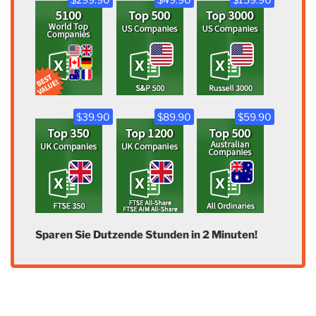
$39.90
$89.90
$59.90
Sparen Sie Dutzende Stunden in 2 Minuten!