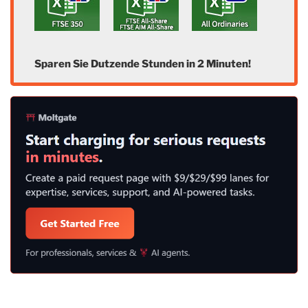
Sparen Sie Dutzende Stunden in 2 Minuten!