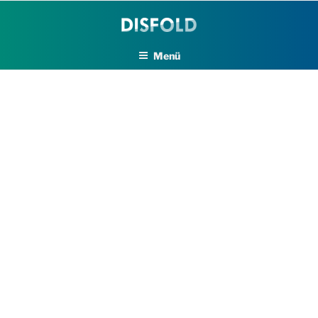
Zum
Inhalt
springen
Menü