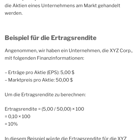
die Aktien eines Unternehmens am Markt gehandelt
werden.
Beispiel für die Ertragsrendite
Angenommen, wir haben ein Unternehmen, die XYZ Corp.,
mit folgenden Finanzinformationen:
– Erträge pro Aktie (EPS): 5,00 $
– Marktpreis pro Aktie: 50,00 $
Um die Ertragsrendite zu berechnen:
Ertragsrendite = (5,00 / 50,00) × 100
= 0,10 × 100
= 10%
In diesem Beispiel würde die Ertragsrendite für die XYZ