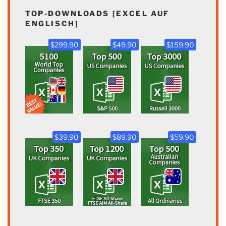
TOP-DOWNLOADS [EXCEL AUF
ENGLISCH]
$299.90
$49.90
$159.90
$39.90
$89.90
$59.90