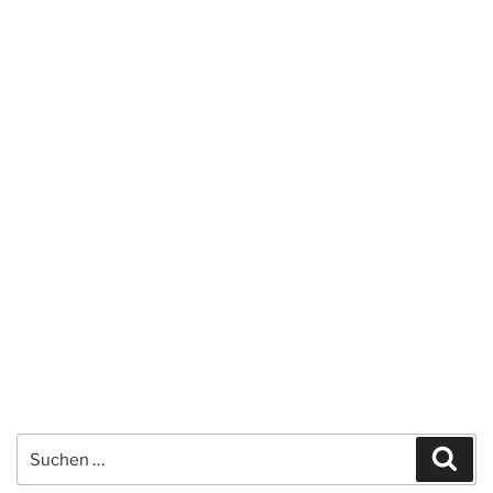
Suchen
Suc
nach: