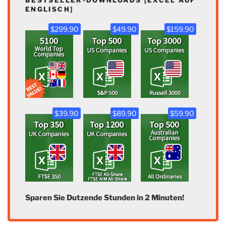
BESTSELLER-DOWNLOADS [EXCEL AUF
ENGLISCH]
$299.90
$49.90
$159.90
$39.90
$89.90
$59.90
Sparen Sie Dutzende Stunden in 2 Minuten!