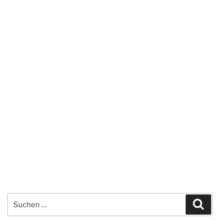
Suchen
Suc
nach: