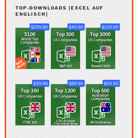
TOP-DOWNLOADS [EXCEL AUF
ENGLISCH]
$299.90
$49.90
$159.90
$39.90
$89.90
$59.90