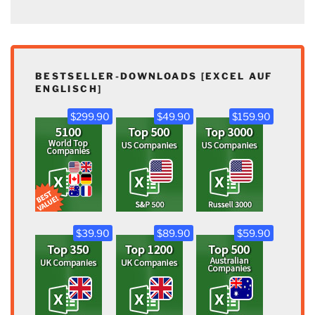
BESTSELLER-DOWNLOADS [EXCEL AUF
ENGLISCH]
$299.90
$49.90
$159.90
$39.90
$89.90
$59.90