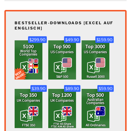
BESTSELLER-DOWNLOADS [EXCEL AUF
ENGLISCH]
$299.90
$49.90
$159.90
$39.90
$89.90
$59.90