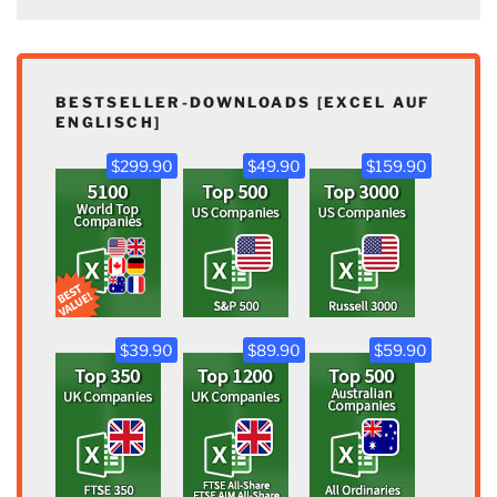
BESTSELLER-DOWNLOADS [EXCEL AUF
ENGLISCH]
$299.90
$49.90
$159.90
$39.90
$89.90
$59.90