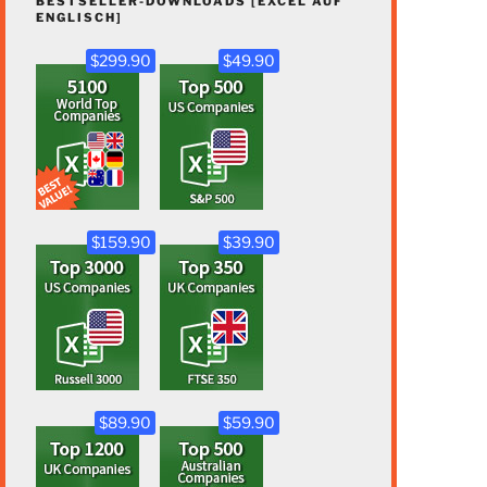
BESTSELLER-DOWNLOADS [EXCEL AUF
ENGLISCH]
$299.90
$49.90
$159.90
$39.90
$89.90
$59.90