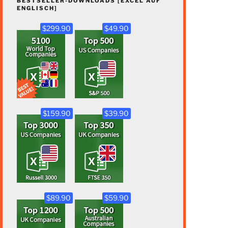
BESTSELLER-DOWNLOADS [EXCEL AUF
ENGLISCH]
$299.90
$49.90
$159.90
$39.90
$89.90
$59.90