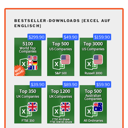
BESTSELLER-DOWNLOADS [EXCEL AUF
ENGLISCH]
$299.90
$49.90
$159.90
$39.90
$89.90
$59.90