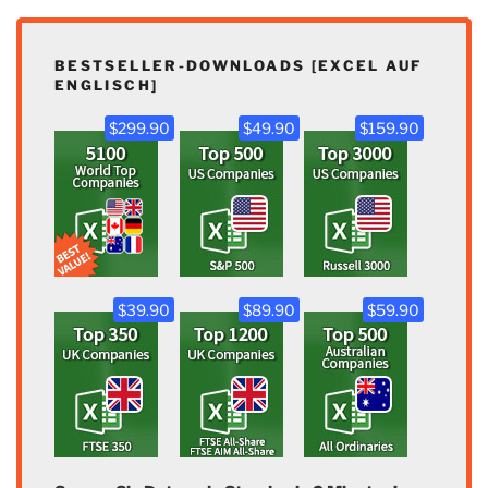
BESTSELLER-DOWNLOADS [EXCEL AUF
ENGLISCH]
$299.90
$49.90
$159.90
$39.90
$89.90
$59.90