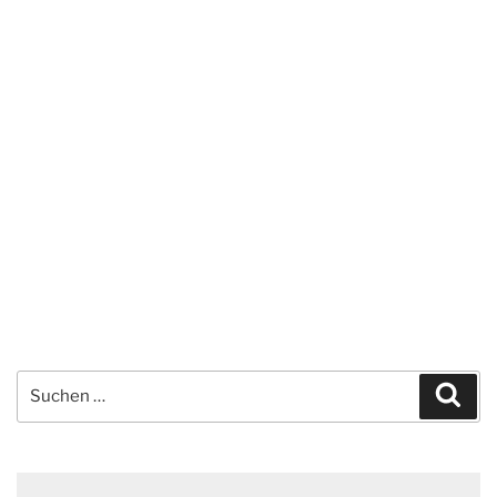
Suchen
Suc
nach: