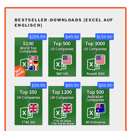
BESTSELLER-DOWNLOADS [EXCEL AUF
ENGLISCH]
$299.90
$49.90
$159.90
$39.90
$89.90
$59.90