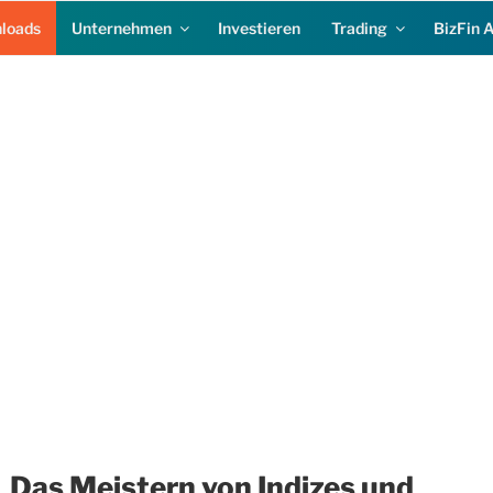
loads
Unternehmen
Investieren
Trading
BizFin 
Das Meistern von Indizes und