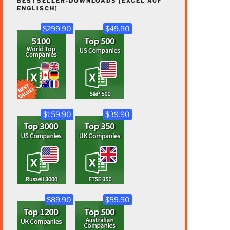
BESTSELLER-DOWNLOADS [EXCEL AUF
ENGLISCH]
$299.90
$49.90
$159.90
$39.90
$89.90
$59.90