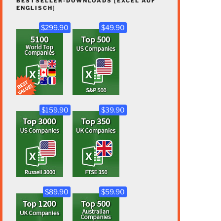
BESTSELLER-DOWNLOADS [EXCEL AUF
ENGLISCH]
$299.90
$49.90
$159.90
$39.90
$89.90
$59.90