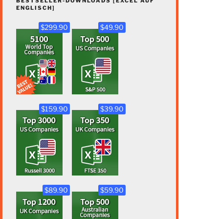
BESTSELLER-DOWNLOADS [EXCEL AUF
ENGLISCH]
$299.90
$49.90
$159.90
$39.90
$89.90
$59.90