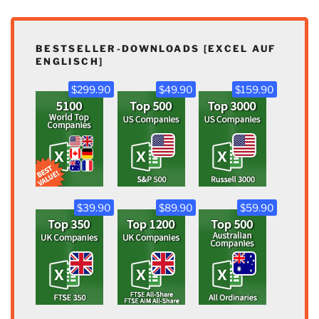
BESTSELLER-DOWNLOADS [EXCEL AUF
ENGLISCH]
$299.90
$49.90
$159.90
$39.90
$89.90
$59.90