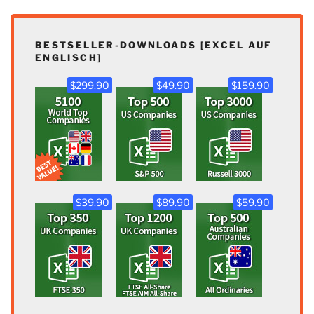
BESTSELLER-DOWNLOADS [EXCEL AUF
ENGLISCH]
$299.90
$49.90
$159.90
$39.90
$89.90
$59.90