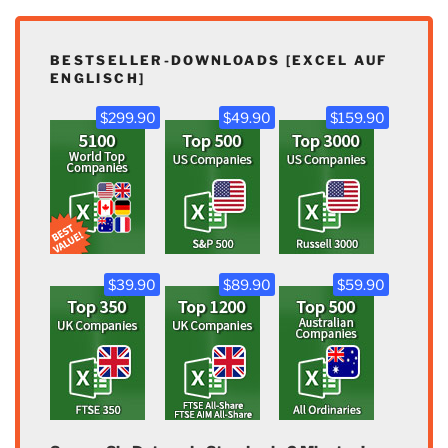
BESTSELLER-DOWNLOADS [EXCEL AUF
ENGLISCH]
$299.90
$49.90
$159.90
$39.90
$89.90
$59.90